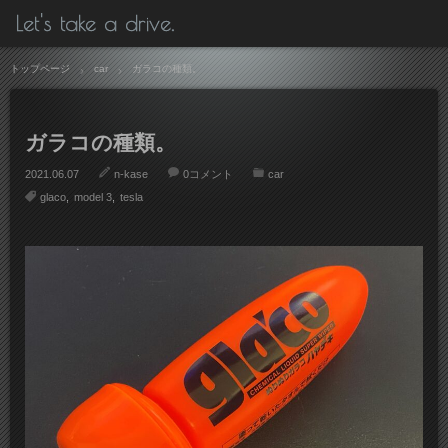
Let's take a drive.
トップページ
car
ガラコの種類。
ガラコの種類。
2021.06.07
n-kase
0コメント
car
glaco
model 3
tesla