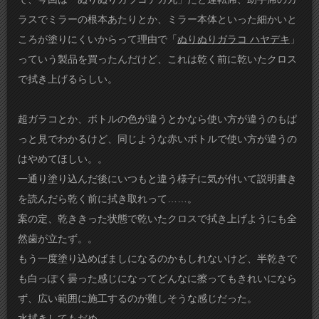
ラスでミラーの根本あたりとか、ミラー本体といった細かいと
ころが塗りにくいからって理由で「
ぬりぬりガラコ ハヤデキ
」
っていう製品を買ったんだけど、これは乾く前に乾いたクロス
で拭き上げるらしい。
超ガラコとか、ボトルの色が違うとかなら使い方が違うのもぱ
っと見でわかるけど、同じような赤いボトルで使い方が違うの
はやめてほしい。。
一通り塗り込んだ後にいつもと違う様子に気が付いて説明書き
を読んだら乾く前に拭き取れって……。
案の定、乾ききった状態で乾いたクロスで拭き上げようにも全
然歯が立たず。。
もう一度塗り込めばましになるのかもしれないけど、半乾きで
も白っぽく曇った感じになってどんなに擦ってもきれいになら
ず、広い範囲に施工するのが難しそうな感じだった。
水拭きしてもだめ。。