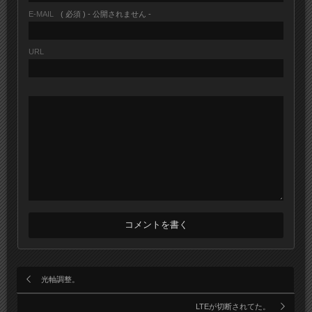
E-MAIL
( 必須 ) - 公開されません -
URL
光軸調整。
LTEが切断されてた。