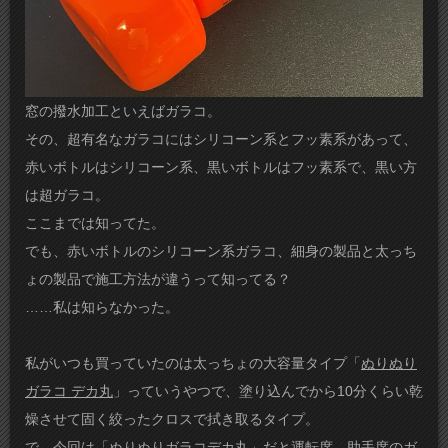
窓の撥水加工といえばガラコ。
その、超有名なガラコにはシリコーン系とフッ素系があって、
赤いボトルはシリコーン系、黒いボトルはフッ素系で、黒い方
は超ガラコ。
ここまでは知ってた。
でも、赤いボトルのシリコーン系ガラコ、細身の製品と太っち
ょの製品で施工方法が違うって知ってる？
……私は知らなかった。
私がいつも買っていたのは太っちょの大容量タイプ「
ぬりぬり
ガラコ デカ丸
」っていうやつで、塗り込んでから10分くらい乾
燥させて固く絞ったクロスで拭き取るタイプ。
で、今回は「ぬりぬりガラコデカ丸」だと運転席、助手席のガ