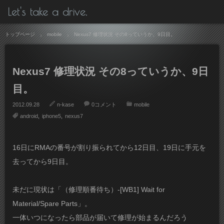
Let's take a drive.
トップページ
mobile
Nexus7 修理状況 その8っていうか、9日目。
Nexus7 修理状況 その8っていうか、9日
目。
2012.09.28
n-kase
0コメント
mobile
android
iphone5
nexus7
16日にRMAの番号が割り振られてから12日目、19日に手元を
去ってから9日目。
未だに現状は「（修理順番待ち）-[WB1] Wait for
Material/Spare Parts」。
一体いつになったら部品が届いて修理が始まるんだろう