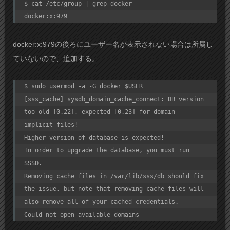
$ cat /etc/group | grep docker

docker:x:979
docker:x:979の後ろにユーザー名が表示されない場合は所属し
ていないので、追加する。
$ sudo usermod -a -G docker $USER

[sss_cache] sysdb_domain_cache_connect: DB version 
too old [0.22], expected [0.23] for domain 
implicit_files!

Higher version of database is expected!

In order to upgrade the database, you must run 
SSSD.

Removing cache files in /var/lib/sss/db should fix 
the issue, but note that removing cache files will 
also remove all of your cached credentials.

Could not open available domains