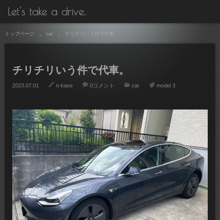
Let's take a drive.
トップページ
car
チリチリいう件で代車。
チリチリいう件で代車。
2023.07.01
n-kase
0コメント
car
model 3