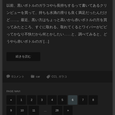
以前、黒いボトルのガラコやら長持ちするって書いてあるクリ
ンビューを買って、持ちも水滴の滑りも良く満足だったんだけ
ど……。最近、黒い方はちょっと高いから赤いボトルの方を買
ってみたところ、すぐに取れる。取れてくるとワイパーがビビ
ってかなり不快だから何とかしたい……と、調べてみると、ど
うやら赤いボトルのガ […]
続きを読む
0コメント
car
CCI
ガラコ
PAGE NAVI
«
1
2
3
4
5
6
7
8
9
10
11
…
28
»