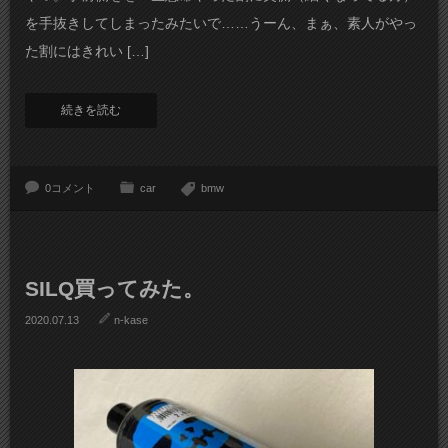
を手抜きしてしまったみたいで……うーん、まぁ、素人がやっ
た割にはきれい […]
続きを読む
0コメント
car
bmw
SILQ買ってみた。
2020.07.13
n-kase