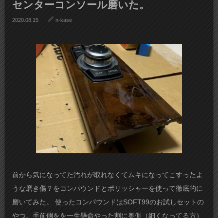
センターコンソール磨いた。
2020.08.15
n-kase
前から気になってた汚れが取れなくてムキになってこすったよ
うな磨き傷？をコンパウンドとポリッシャーを使って徹底的に
磨いてみた。 使ったコンパウンドはSOFT99のお試しセットの
やつ。手前側をを一生懸命やった割に奥側（細くなってる方）