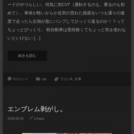
ードのやつらしい。何気に初CVT（運転するのも、乗るのも初
めて）。車体が軽いからか近所の荒れた路面をいつも通りの速
度で走ったら左側が急にバンプしてひっくり返るのか！？って
ちょっとびっくり。 軽自動車は普段狭くてちょっと気を使わな
いといけない […]
続きを読む
0コメント
car
ワゴンR
代車
エンブレム剥がし。
2020.08.25
n-kase