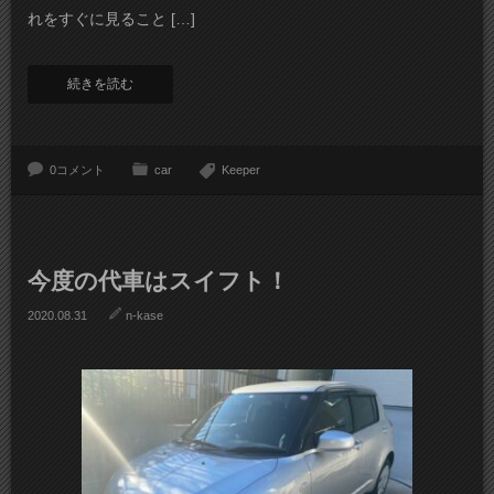
れをすぐに見ること […]
続きを読む
0コメント
car
Keeper
今度の代車はスイフト！
2020.08.31
n-kase