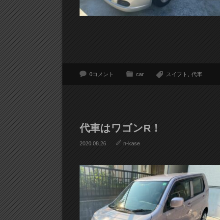
0コメント
car
スイフト
代車
代車はワゴンR！
2020.08.26
n-kase