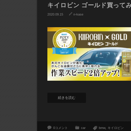
キイロビン ゴールド買って
2020.09.15
n-kase
続きを読む
0コメント
car
bmw
キイロビン