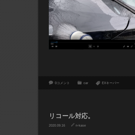
0コメント
car
EXキーパー
リコール対応。
2020.09.16
n-kase