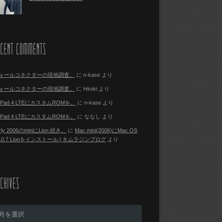
ECENT COMMENTS
ォールコネクターの現地調査。
に
n-kase
より
ォールコネクターの現地調査。
に
Hiroki
より
i Pad 4 LTEにカスタムROMを。
に
n-kase
より
i Pad 4 LTEにカスタムROMを。
に
ななし
より
rly 2006のminiにLion 続き。
に
Mac mini(2006)にMac OS
 10.7 Lionをインストール | キムラジンブログ
より
CHIVES