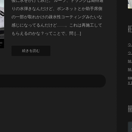
後に水をかけてみた。 ルーフ、トランクは期待通
りの水弾きなんだけど、ボンネットとか助手席側
の一部が取れかけの疎水性コーティングみたいな
感じになってるんだけど……。これは再施工して
R
もらえるのかな？ってことで、問 […]
ウ
続きを読む
ウ
M
M
ea
X
AR