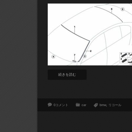
続きを読む
0コメント
car
bmw
リコール