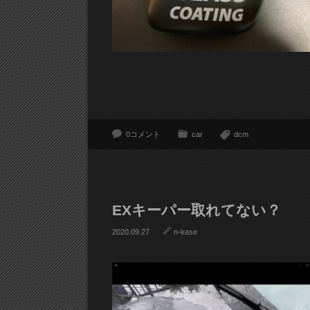
0コメント
car
dcm
EXキーパー取れてない？
2020.09.27
n-kase