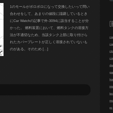
1のモールがボロボロになって交換したいって問い
合わせをして、あまりの値段に躊躇しているとき
にCar Watchの記事で外-3094に該当することが分
CA
かった。 燃料装置において、燃料タンクの溶接方
法が不適切なため、当該タンク上部に取り付けら
ca
れたカバープレートが正しく溶接されていないも
ca
のがある。そのため […]
cl
co
di
ga
ho
int
las
mo
pc