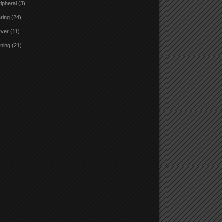
ripheral
(3)
aring
(24)
rver
(11)
ining
(21)