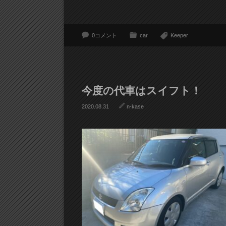
0コメント
car
Keeper
今度の代車はスイフト！
2020.08.31
n-kase