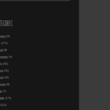
TEGORIES
mera
(9)
r
(271)
oud
(8)
mputer
(4)
ary
(81)
me
(31)
me
(16)
ernet
(8)
ik
(7)
bile
(171)
(212)